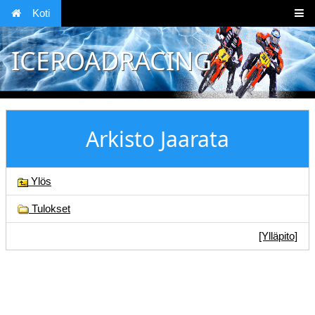
Koti
ICEROADRACING
Arkisto Jaarata
Ylös
Tulokset
[Ylläpito]